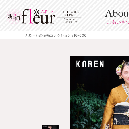
Abou
ごあいさ
ふるーれの振袖コレクション / IG-606