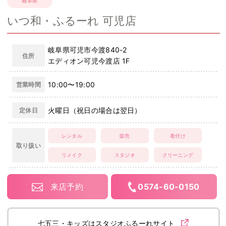
岐阜県
いつ和・ふるーれ 可児店
岐阜県可児市今渡840-2
住所
エディオン可児今渡店 1F
10:00〜19:00
営業時間
火曜日（祝日の場合は翌日）
定休日
レンタル
販売
着付け
取り扱い
リメイク
スタジオ
クリーニング
来店予約
0574-60-0150
七五三・キッズはスタジオふるーれサイト