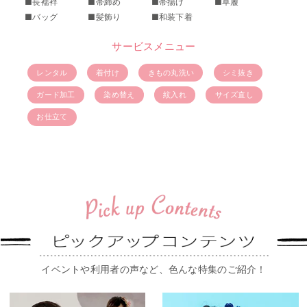
■長襦袢
■帯締め
■帯揚げ
■草履
■バッグ
■髪飾り
■和装下着
サービスメニュー
レンタル
着付け
きもの丸洗い
シミ抜き
ガード加工
染め替え
紋入れ
サイズ直し
お仕立て
イベントや利用者の声など、色んな特集のご紹介！