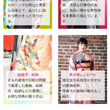
ロやシックな袴など豊富
袴。⼤切な⾏事や式典
な品揃えで、あなたに似
に、⾊合い豊かな男性袴
合う袴がきっと見つか
を多数取り揃えていま
る。
す。
結婚式・結納
美女旅×ふるーれ
きもの産地十日町の問屋
地元女子高校生がモデル
で厳選した振袖。結婚
の振袖企画。
式・結納などの着用に、
等身大の振袖の魅力をご
お得な特典が盛り沢山。
紹介。