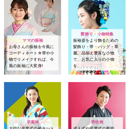
髪飾り・小物特集
ママの振袖
振袖姿をより飾るための
お母さんの振袖を今風に
髪飾り・帯・バッグ・草
コーディネート☆帯や小
履。品揃え豊富な小物
物でリメイクすれば、今
で、お気に入りの小物
風の振袖に大変身!
を。
卒業袴
男性袴
大切な卒業式の袴☆レト
成⼈式や卒業式の男性