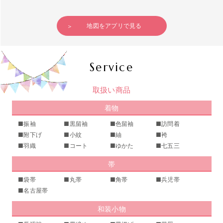
地図をアプリで見る
Service
取扱い商品
着物
■振袖
■黒留袖
■色留袖
■訪問着
■附下げ
■小紋
■紬
■袴
■羽織
■コート
■ゆかた
■七五三
帯
■袋帯
■丸帯
■角帯
■兵児帯
■名古屋帯
和装小物