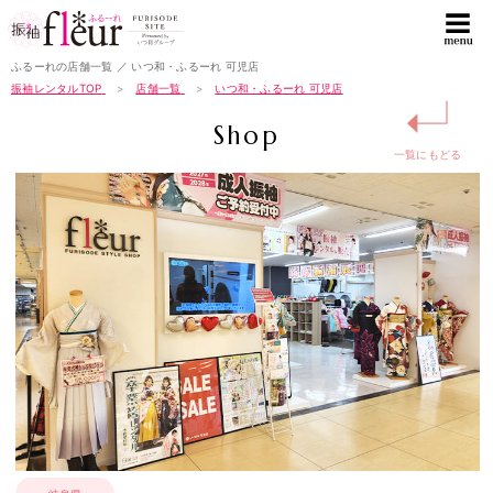
ふるーれの店舗一覧 ／ いつ和・ふるーれ 可児店
振袖レンタルTOP
店舗一覧
いつ和・ふるーれ 可児店
↵
Shop
一覧にもどる