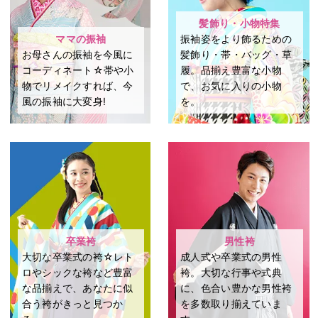
髪飾り・小物特集
ママの振袖
振袖姿をより飾るための
お母さんの振袖を今風に
髪飾り・帯・バッグ・草
コーディネート☆帯や小
履。品揃え豊富な小物
物でリメイクすれば、今
で、お気に入りの小物
風の振袖に大変身!
を。
卒業袴
男性袴
大切な卒業式の袴☆レト
成⼈式や卒業式の男性
ロやシックな袴など豊富
袴。⼤切な⾏事や式典
な品揃えで、あなたに似
に、⾊合い豊かな男性袴
合う袴がきっと見つか
を多数取り揃えていま