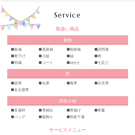
Service
取扱い商品
着物
■振袖
■黒留袖
■色留袖
■訪問着
■附下げ
■小紋
■紬
■袴
■羽織
■コート
■ゆかた
■七五三
帯
■袋帯
■丸帯
■角帯
■兵児帯
■名古屋帯
和装小物
■長襦袢
■帯締め
■帯揚げ
■草履
■バッグ
■髪飾り
■和装下着
サービスメニュー