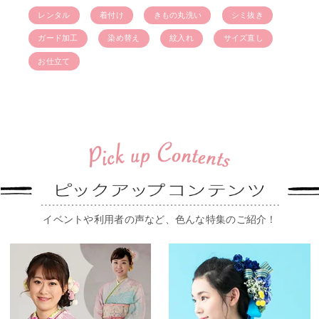
レンタル
着付け
きもの丸洗い
シミ抜き
ガード加工
染め替え
紋入れ
サイズ直し
お仕立て
イベントや利用者の声など、色んな特集のご紹介！