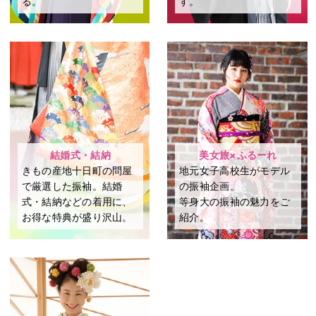
る。
す。
結婚式・結納
美女旅×ふるーれ
きもの産地十日町の問屋
地元女子高校生がモデル
で厳選した振袖。結婚
の振袖企画。
式・結納などの着用に、
等身大の振袖の魅力をご
お得な特典が盛り沢山。
紹介。