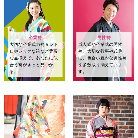
卒業袴
男性袴
大切な卒業式の袴☆レト
成⼈式や卒業式の男性
ロやシックな袴など豊富
袴。⼤切な⾏事や式典
な品揃えで、あなたに似
に、⾊合い豊かな男性袴
合う袴がきっと見つか
を多数取り揃えていま
る。
す。