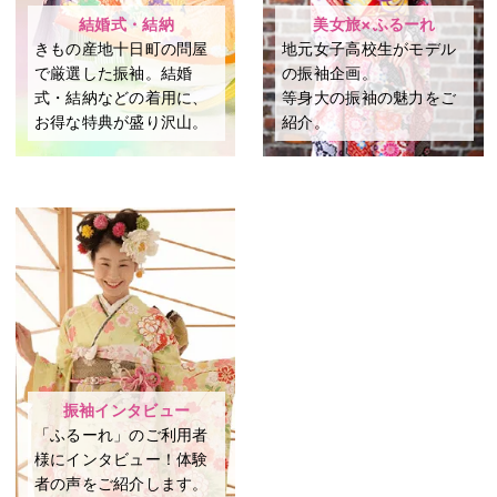
結婚式・結納
美女旅×ふるーれ
きもの産地十日町の問屋
地元女子高校生がモデル
で厳選した振袖。結婚
の振袖企画。
式・結納などの着用に、
等身大の振袖の魅力をご
お得な特典が盛り沢山。
紹介。
振袖インタビュー
「ふるーれ」のご利用者
様にインタビュー！体験
者の声をご紹介します。