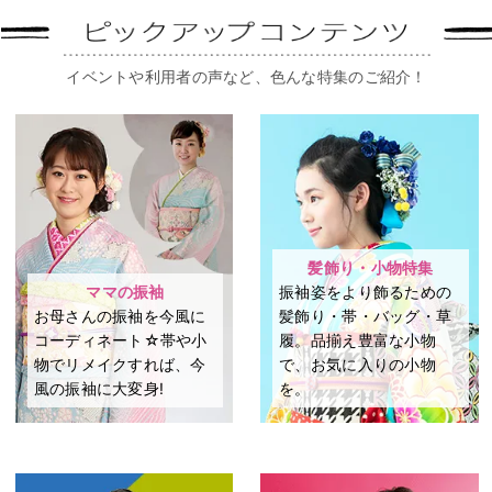
イベントや利用者の声など、色んな特集のご紹介！
髪飾り・小物特集
ママの振袖
振袖姿をより飾るための
お母さんの振袖を今風に
髪飾り・帯・バッグ・草
コーディネート☆帯や小
履。品揃え豊富な小物
物でリメイクすれば、今
で、お気に入りの小物
風の振袖に大変身!
を。