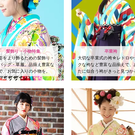
髪飾り・小物特集
卒業袴
姿をより飾るための髪飾り・
大切な卒業式の袴☆レトロや
バッグ・草履。品揃え豊富な
クな袴など豊富な品揃えで、
で、お気に入りの小物を。
たに似合う袴がきっと見つか