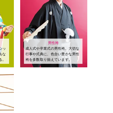
男性袴
シッ
成⼈式や卒業式の男性袴。⼤切な
あな
⾏事や式典に、⾊合い豊かな男性
る。
袴を多数取り揃えています。