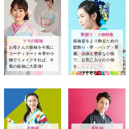
髪飾り・小物特集
ママの振袖
振袖姿をより飾るための
お母さんの振袖を今風に
髪飾り・帯・バッグ・草
コーディネート☆帯や小
履。品揃え豊富な小物
物でリメイクすれば、今
で、お気に入りの小物
風の振袖に大変身!
を。
卒業袴
男性袴