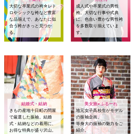
大切な卒業式の袴☆レト
成⼈式や卒業式の男性
ロやシックな袴など豊富
袴。⼤切な⾏事や式典
な品揃えで、あなたに似
に、⾊合い豊かな男性袴
合う袴がきっと見つか
を多数取り揃えていま
る。
す。
結婚式・結納
美女旅×ふるーれ
きもの産地十日町の問屋
地元女子高校生がモデル
で厳選した振袖。結婚
の振袖企画。
式・結納などの着用に、
等身大の振袖の魅力をご
お得な特典が盛り沢山。
紹介。