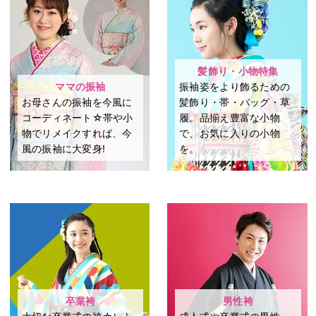
髪飾り・小物特集
ママの振袖
振袖姿をより飾るための
お母さんの振袖を今風に
髪飾り・帯・バッグ・草
コーディネート☆帯や小
履。品揃え豊富な小物
物でリメイクすれば、今
で、お気に入りの小物
風の振袖に大変身!
を。
卒業袴
男性袴