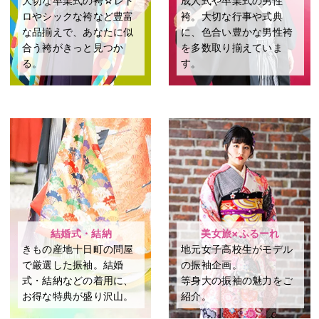
大切な卒業式の袴☆レト
成⼈式や卒業式の男性
ロやシックな袴など豊富
袴。⼤切な⾏事や式典
な品揃えで、あなたに似
に、⾊合い豊かな男性袴
合う袴がきっと見つか
を多数取り揃えていま
る。
す。
結婚式・結納
美女旅×ふるーれ
きもの産地十日町の問屋
地元女子高校生がモデル
で厳選した振袖。結婚
の振袖企画。
式・結納などの着用に、
等身大の振袖の魅力をご
お得な特典が盛り沢山。
紹介。