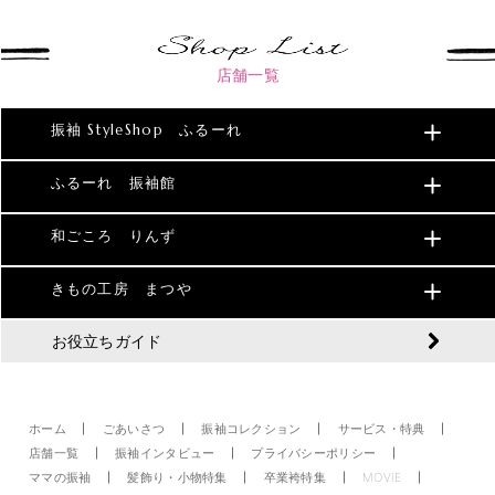
店舗一覧
振袖 StyleShop ふるーれ
ふるーれ 振袖館
和ごころ りんず
きもの工房 まつや
お役立ちガイド
ホーム
ごあいさつ
振袖コレクション
サービス・特典
店舗一覧
振袖インタビュー
プライバシーポリシー
ママの振袖
髪飾り・小物特集
卒業袴特集
MOVIE